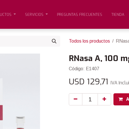
UCTOS
SERVICIOS
PREGUNTAS FRECUENTES
TIENDA
Todos los productos
RNasa
RNasa A, 100 
Código: E1407
USD
129,71
IVA Inclu
A