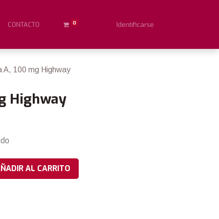
0
CONTACTO
Identificarse
 A, 100 mg Highway
mg Highway
ido
ÑADIR AL CARRITO