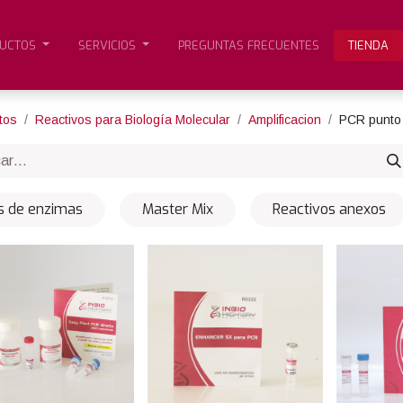
UCTOS
SERVICIOS
PREGUNTAS FRECUENTES
TIENDA
tos
Reactivos para Biología Molecular
Amplificacion
PCR punto 
ts de enzimas
Master Mix
Reactivos anexos