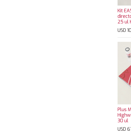
Kit E
direct
25 ul
USD
1
Plus M
Highw
30 ul
USD
6