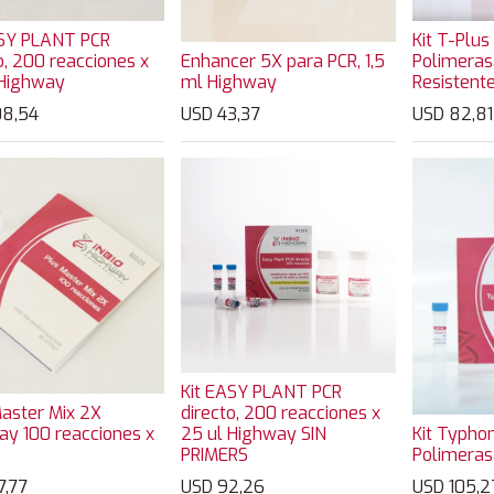
ASY PLANT PCR
Kit T-Plu
o, 200 reacciones x
Enhancer 5X para PCR, 1,5
Polimera
 Highway
ml Highway
Resistente
08,54
USD
43,37
USD
82,81
Kit EASY PLANT PCR
aster Mix 2X
directo, 200 reacciones x
ay 100 reacciones x
25 ul Highway SIN
Kit Typho
PRIMERS
Polimeras
7,77
USD
92,26
USD
105,2