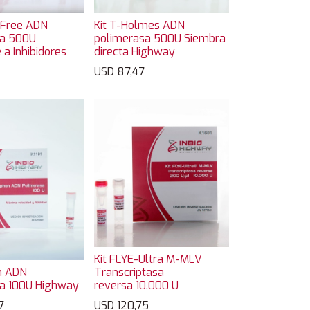
s Free ADN
Kit T-Holmes ADN
sa 500U
polimerasa 500U Siembra
 a Inhibidores
directa Highway
USD
87,47
Kit FLYE-Ultra M-MLV
n ADN
Transcriptasa
a 100U Highway
reversa 10.000 U
7
USD
120,75