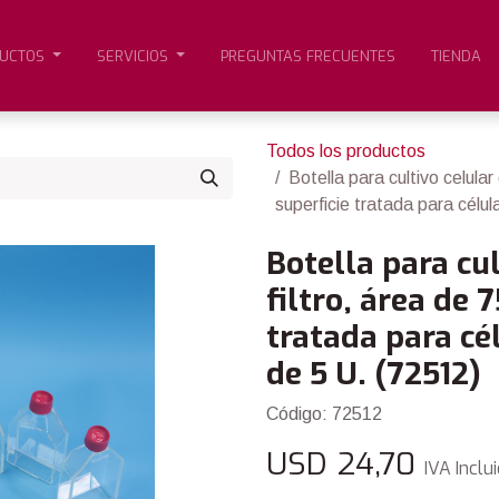
UCTOS
SERVICIOS
PREGUNTAS FRECUENTES
TIENDA
Todos los productos
Botella para cultivo celular
superficie tratada para célu
Botella para cu
filtro, área de 
tratada para cé
de 5 U. (72512)
Código: 72512
USD
24,70
IVA Inclu